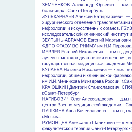
ЗЕМЧЕНКОВ Александр Юрьевич — к.м.н.,
больница» г.Санкт-Петербург.
ЗУЛЬКАРНАЕВ Алексей Батыргараевич — д.
хирургического отделения трансплантации
нефрологии и искусственных органов, ГБУ
исследовательский клинический институт и
ЗЕЛТЫНЬ-АБРАМОВ Евгений Мартынович — 
ФДПО ФГАОУ ВО РНИМУ им.Н.И.Пирогова, в
ИЕВЛЕВ Евгений Николаевич — к.м.н., доц
лучевых методов диагностики и лечения, 
государственная медицинская академия Ми
КУЛАЕВА Наталья Николаевна — к.м.н., до
нефрологии, общей и клинической фармак
им.И.И.Мечникова Минздрава России, г.Сан
КРАЮШКИН Дмитрий Станиславович, СПбГБ
г.Санкт-Петербург.
НАГИБОВИЧ Олег Александрович — д.м.н.,
центра Военно-медицинской академии, г.Са
ПУШКИНА Анна Вячеславовна — к.м.н., 
г.Москва.
РУМЯНЦЕВ Александр Шаликович — д.м.н.
факультетской терапии Санкт-Петербургско