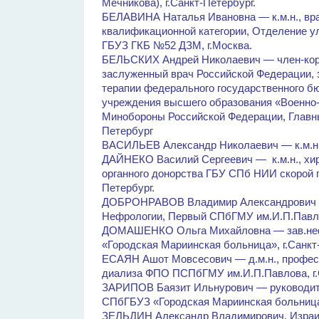
Мечникова), г.Санкт-Петербург.
БЕЛАВИНА Наталья Ивановна — к.м.н., вра
квалификационной категории, Отделение у
ГБУЗ ГКБ №52 ДЗМ, г.Москва.
БЕЛЬСКИХ Андрей Николаевич — член-корр
заслуженный врач Российской Федерации, 
терапии федерального государственного б
учреждения высшего образования «Военно
Минобороны Российской Федерации, Главны
Петербург
ВАСИЛЬЕВ Александр Николаевич — к.м.н., 
ДАЙНЕКО Василий Сергеевич — к.м.н., хир
органного донорства ГБУ СПб НИИ скорой п
Петербург.
ДОБРОНРАВОВ Владимир Александрович — 
Нефрологии, Первый СПбГМУ им.И.П.Павлов
ДОМАШЕНКО Ольга Михайловна — зав.не
«Городская Мариинская больница», г.Санкт
ЕСАЯН Ашот Мовсесович — д.м.н., профес
диализа ФПО ПСПбГМУ им.И.П.Павлова, г.
ЗАРИПОВ Баязит Ильнурович — руководите
СПбГБУЗ «Городская Мариинская больница»
ЗЕЛЬДИН Александр Владимирович, Израи