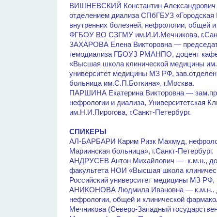
ВИШНЕВСКИЙ Константин Александрович — 
отделением диализа СПбГБУЗ «Городская 
внутренних болезней, нефрологии, общей 
ФГБОУ ВО СЗГМУ им.И.И.Мечникова, г.Санк
ЗАХАРОВА Елена Викторовна — председате
гемодиализа ГБОУЗ РМАНПО, доцент кафе
«Высшая школа клинической медицины им
университет медицины МЗ РФ, зав.отделен
больница им.С.П.Боткина», г.Москва.
ПАРШИНА Екатерина Викторовна — зам.пред
нефрологии и диализа, Университетская Кл
им.Н.И.Пирогова, г.Санкт-Петербург.
СПИКЕРЫ
АЛ-БАРБАРИ Карим Ризк Махмуд, нефроло
Мариинская больница», г.Санкт-Петербург
АНДРУСЕВ Антон Михайлович — к.м.н., до
факультета НОИ «Высшая школа клиничес
Российский университет медицины МЗ РФ, 
АНИКОНОВА Людмила Ивановна — к.м.н., д
нефрологии, общей и клинической фармако
Мечникова (Северо-Западный государствен