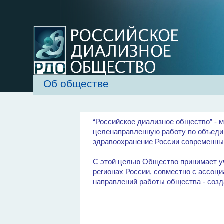
Об обществе
“Российское диализное общество” -
целенаправленную работу по объеди
здравоохранение России современны
С этой целью Общество принимает уч
регионах России, совместно с ассоц
направлений работы общества - соз