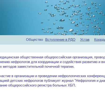
Общество
Вступление в РДО
Устав
Коорд
Главная
Об обществе
Рекомендации
Конференц
 медицинская общественная общероссийская организация, пров
нению нефрологов для координации и содействия развитию и в
х методов заместительной почечной терапии.
астие в организации и проведении нефрологических конференци
иацией детских нефрологов публикует журнал "Нефрология и ди
дание общероссийского регистра больных ХБП.