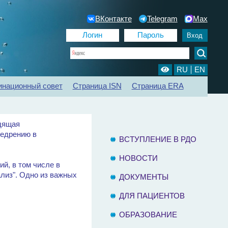
ВКонтакте
Telegram
Max
RU
EN
инационный совет
Страница ISN
Страница ERA
ии
Регистр ХБП
Отделения диализа
Контакты
одящая
недрению в
ВСТУПЛЕНИЕ В РДО
НОВОСТИ
й, в том числе в
ализ". Одно из важных
ДОКУМЕНТЫ
ДЛЯ ПАЦИЕНТОВ
ОБРАЗОВАНИЕ