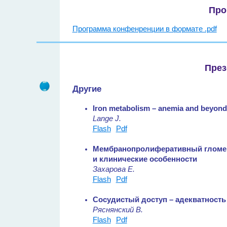
Про
Программа конфенренции в формате .pdf
През
Другие
Iron metabolism – anemia and beyond
Lange J.
Flash
Pdf
Мембранопролиферативный гломер
и клинические особенности
Захарова Е.
Flash
Pdf
Сосудистый доступ – адекватность
Ряснянский В.
Flash
Pdf