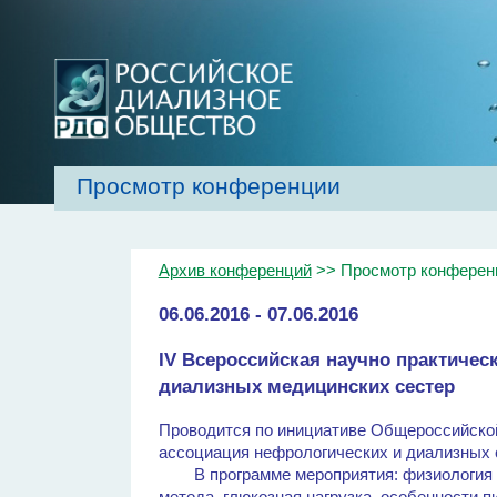
Просмотр конференции
Главная
Об обществе
Рекомендаци
Архив конференций
>> Просмотр конферен
06.06.2016 - 07.06.2016
IV Всероссийская научно практиче
диализных медицинских сестер
Проводится по инициативе Общероссийской
ассоциация нефрологических и диализных 
В программе мероприятия: физиология пе
метода, глюкозная нагрузка, особенности п