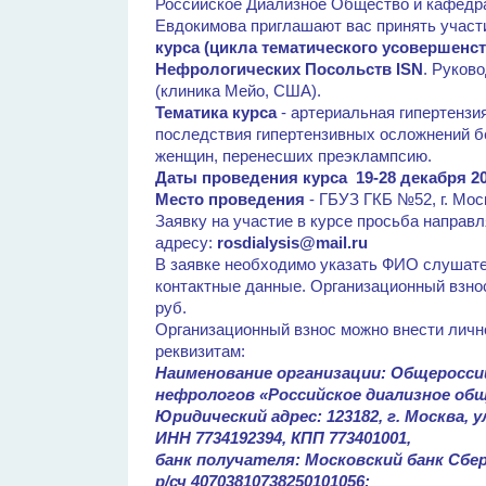
Российское Диализное Общество и кафедр
Евдокимова приглашают вас принять участ
курса (цикла тематического усовершенс
Нефрологических Посольств ISN
. Руков
(клиника Мейо, США).
Тематика курса
- артериальная гипертензи
последствия гипертензивных осложнений б
женщин, перенесших преэклампсию.
Даты проведения курса
19-28 декабря 20
Место проведения
- ГБУЗ ГКБ №52, г. Мос
Заявку на участие в курсе просьба направля
адресу:
rosdialysis@mail.ru
В заявке необходимо указать ФИО слушате
контактные данные. Организационный взнос
руб.
Организационный взнос можно внести личн
реквизитам:
Наименование организации: Общеросси
нефрологов «Российское диализное общ
Юридический адрес: 123182, г. Москва, у
ИНН 7734192394, КПП 773401001,
банк получателя: Московский банк Сбер
р/сч 40703810738250101056;