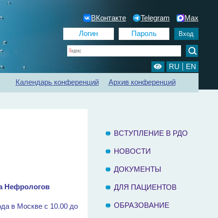
ВКонтакте
Telegram
Max
RU
EN
Календарь конференций
Архив конференций
ии
Регистр ХБП
Отделения диализа
Контакты
ВСТУПЛЕНИЕ В РДО
НОВОСТИ
ДОКУМЕНТЫ
а Нефрологов
ДЛЯ ПАЦИЕНТОВ
ОБРАЗОВАНИЕ
ода в Москве с 10.00 до