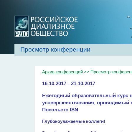
Просмотр конференции
Главная
Об обществе
Рекомендаци
Архив конференций
>> Просмотр конферен
16.10.2017 - 21.10.2017
Ежегодный образовательный курс ц
усовершенствования, проводимый 
Посольств ISN
Глубокоуважаемые коллеги!