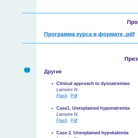
Про
Программа курса в формате .pdf
През
Другие
Clinical approach to dysnatremias
Lameire N.
Flash
Pdf
Case1. Unexplained hyponatremia
Lameire N.
Flash
Pdf
Case 2. Unexplained hypokalemia