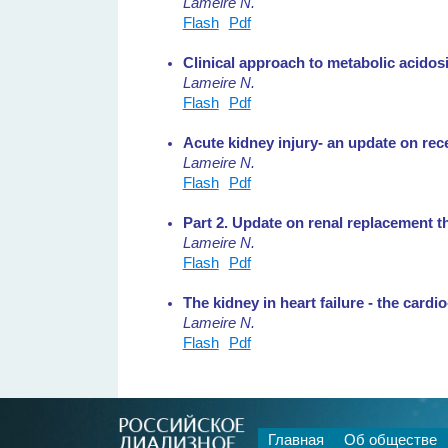
Lameire N.
Flash
Pdf
Clinical approach to metabolic acidos
Lameire N.
Flash
Pdf
Acute kidney injury- an update on rec
Lameire N.
Flash
Pdf
Part 2. Update on renal replacement t
Lameire N.
Flash
Pdf
The kidney in heart failure - the card
Lameire N.
Flash
Pdf
Главная
Об обществе