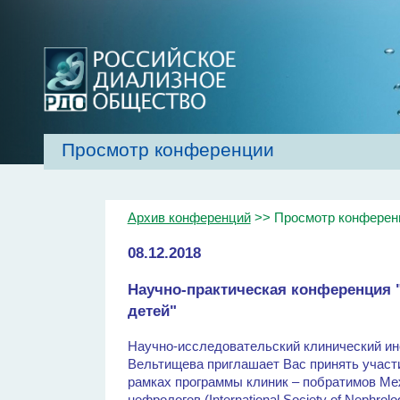
Просмотр конференции
Главная
Об обществе
Рекомендаци
Архив конференций
>> Просмотр конферен
08.12.2018
Научно-практическая конференция 
детей"
Научно-исследовательский клинический ин
Вельтищева приглашает Вас принять участ
рамках программы клиник – побратимов М
нефрологов (International Society of N