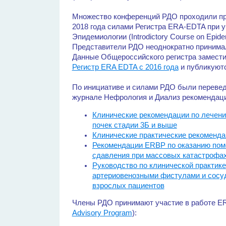
Множество конференций РДО проходили при
2018 года силами Регистра ERA-EDTA при 
Эпидемиологии (Introdictory Course on Epide
Представители РДО неоднократно принима
Данные Общероссийского регистра замести
Регистр ERA EDTA c 2016 года
и публикуютс
По инициативе и силами РДО были перевед
журнале Нефрология и Диализ рекомендации
Клинические рекомендации по лечени
почек стадии 3Б и выше
Клинические практические рекоменда
Рекомендации ERBP по оказанию пом
сдавления при массовых катастрофа
Руководство по клинической практике
артериовенозными фистулами и сосу
взрослых пациентов
Члены РДО принимают участие в работе E
Advisory Program
):