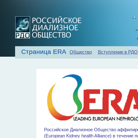
Страница ERA
Общество
Вступление в РДО
Главная
Об обществе
Рекомендаци
Российское Диализное Общество аффилиров
(European Kidney health Alliance) в течение 