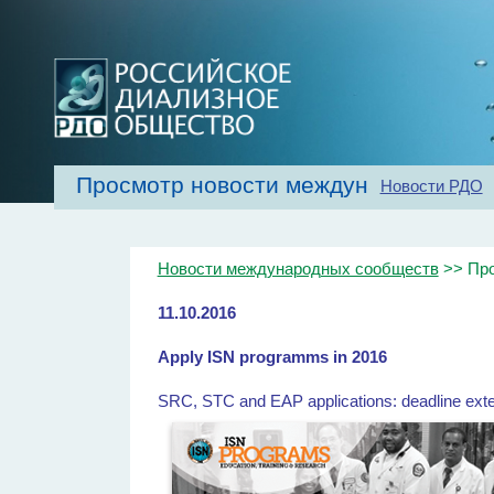
Просмотр новости международных с
Новости РДО
Главная
Об обществе
Рекомендаци
Новости международных сообществ
>> Про
11.10.2016
Apply ISN programms in 2016
SRC, STC and EAP applications: deadline exten