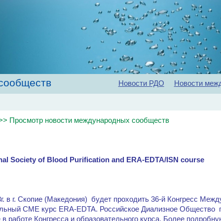
сообществ
Новости РДО
Новости меж
Главная
Об обществе
Рекомендации
Конференц
>> Просмотр новости международных сообществ
onal Society of Blood Purification and ERA-EDTA/ISN course
8г. в г. Скопие (Македония) будет проходить 36-й Конгресс Ме
ельный CME курс ERA-EDTA. Российское Диализное Общество 
е в работе Конгресса и образовательного курса. Более подроб