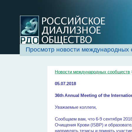
Просмотр новости международных 
Новости международных сообществ
05.07.2018
36th Annual Meeting of the Internati
Уважаемые коллеги,
Сообщаем вам, что 6-9 сентября 201
Очищения Крови (ISBP) и образоват
направлять тезисы и принять участи