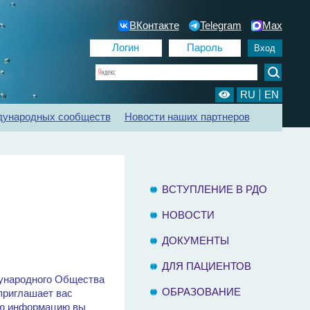
ВКонтакте
Telegram
Max
RU
EN
дународных сообществ
Новости наших партнеров
ии
Регистр ХБП
Отделения диализа
Контакты
ВСТУПЛЕНИЕ В РДО
НОВОСТИ
ДОКУМЕНТЫ
ДЛЯ ПАЦИЕНТОВ
ждународного Общества
ОБРАЗОВАНИЕ
приглашает вас
ную информацию вы