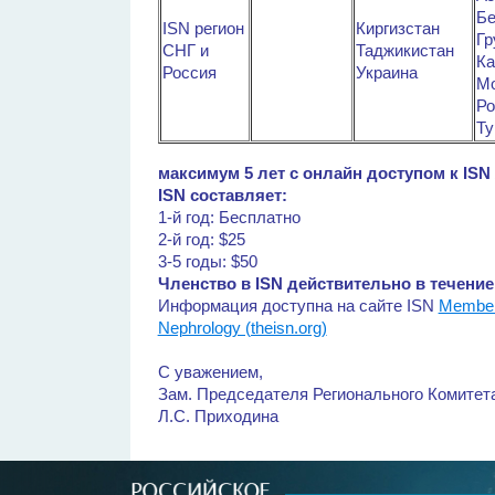
Бе
ISN регион
Киргизстан
Гр
СНГ и
Таджикистан
Ка
Россия
Украина
М
Ро
Ту
максимум 5 лет с онлайн доступом к IS
ISN составляет:
1-й год: Бесплатно
2-й год: $25
3-5 годы: $50
Членство в ISN действительно в течение 
Информация доступна на сайте ISN
Members
Nephrology (theisn.org)
С уважением,
Зам. Председателя Регионального Комитета
Л.С. Приходина