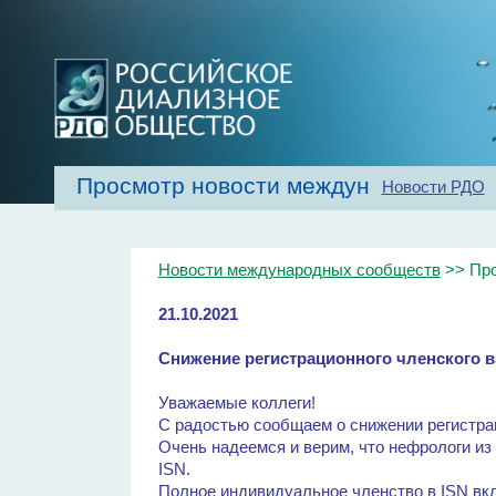
Просмотр новости международных с
Новости РДО
Главная
Об обществе
Рекомендаци
Новости международных сообществ
>> Про
21.10.2021
Снижение регистрационного членского взн
Уважаемые коллеги!
С радостью сообщаем о снижении регистраци
Очень надеемся и верим, что нефрологи из
ISN.
Полное индивидуальное членство в ISN вк