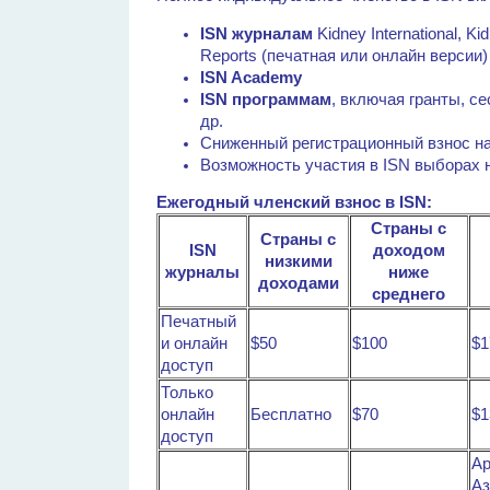
ISN журналам
Kidney International, Ki
Reports (печатная или онлайн версии)
ISN Academy
ISN программам
, включая гранты, с
др.
Сниженный регистрационный взнос на
Возможность участия в ISN выборах 
Ежегодный членский взнос в ISN:
Cтраны с
Страны с
ISN
доходом
низкими
журналы
ниже
доходами
среднего
Печатный
и онлайн
$50
$100
$1
доступ
Только
онлайн
Бесплатно
$70
$1
доступ
Ар
Аз