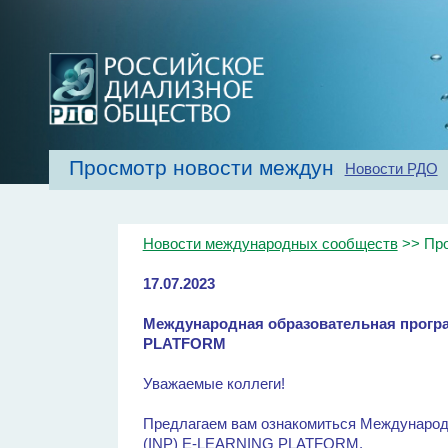
Просмотр новости международных с
Новости РДО
Главная
Об обществе
Рекомендаци
Новости международных сообществ
>> Про
17.07.2023
Международная образовательная прогр
PLATFORM
Уважаемые коллеги!
Предлагаем вам ознакомиться Международ
(INP) E-LEARNING PLATFORM.