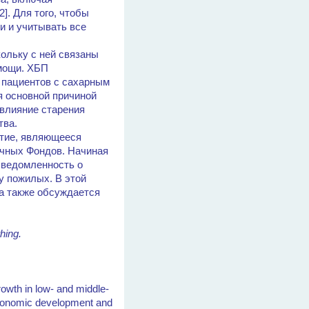
]. Для того, чтобы
и и учитывать все
ольку с ней связаны
омощи. ХБП
 пациентов с сахарным
я основной причиной
 влияние старения
тва.
ытие, являющееся
чных Фондов. Начиная
сведомленность о
у пожилых. В этой
 а также обсуждается
thing.
rowth in low- and middle-
oeconomic development and