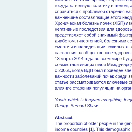
государственную политику в целом, а 
справиться с проблемой старения н
важнейшие составляющие этого неод
Хроническая болезнь почек (ХБП) яв
негативные последствия для здоров
представляет собой значимый фактор
диабетом, гипертонией, болезнями се
смерти и инвалидизации пожилых люд
населения на общественное здоровье
13 марта 2014 года во всем мире бу
совместной инициативой Междунаро
с 2006г., когда ВДП был проведен в
важности заболеваний почек среди з
статье рассматриваются ключевые св
влияние старения популяции на орг
Youth, which is forgiven everything, forgi
George Bernard Shaw
Abstract
The proportion of older people in the gen
income countries [1]. This demographic