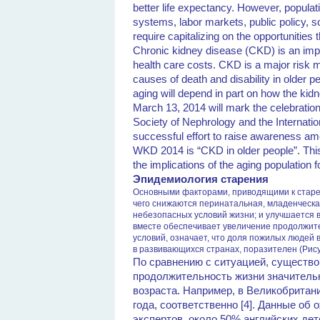
better life expectancy. However, populati
systems, labor markets, public policy, s
require capitalizing on the opportunities t
Chronic kidney disease (CKD) is an impo
health care costs. CKD is a major risk mu
causes of death and disability in older p
aging will depend in part on how the k
March 13, 2014 will mark the celebration
Society of Nephrology and the Internati
successful effort to raise awareness am
WKD 2014 is “CKD in older people”. This 
the implications of the aging population 
Эпидемиология старения
Основными факторами, приводящими к старен
чего снижаются перинатальная, младенческая
небезопасных условий жизни; и улучшается 
вместе обеспечивает увеличение продолжите
условий, означает, что доля пожилых людей
в развивающихся странах, поразителен (Рис
По сравнению с ситуацией, существо
продолжительность жизни значительн
возраста. Например, в Великобритани
года, соответственно [4]. Данные о
экспертов, около 50% английских дете