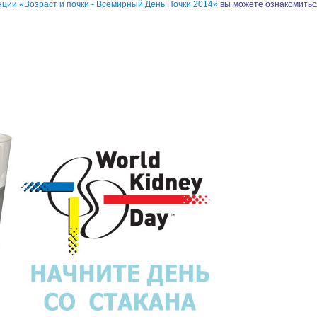
ции «Возраст и почки - Всемирный День Почки 2014»
вы можете ознакомитьс