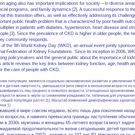
on aging also has important implications for society – in diverse area
ocial programs, and family dynamics [2]. A successful response to the
hat this transition offers, as well as effectively addressing its challeng
rtant public health problem that is characterized by poor health out
ltiplier in patients with diabetes, hypertension, heart disease and str
eople [3]. Since the prevalence of CKD is higher in older people, the h
idney community responds.
 of the 9th World Kidney Day (WKD), an annual event jointly sponsore
onal Federation of Kidney Foundations. Since its inception in 2006,
ong policymakers and the general public about the importance of kidn
article reviews the key links between kidney function, age, health a
for the care of people with CKD.
ию популяции, являются социально-экономическое развитие и увеличение бл
 и детская смертность; уменьшается риск смерти в юношеском возрасте из-з
выживаемость лиц среднего и пожилого возраста, отягощенных хроническими
льности жизни и, вкупе со снижением рождаемости, типичным для улучшени
 в общей популяции растет [1]. Масштаб изменений демографических характе
унок 1).
вавшей в мире совсем недавно, всего лишь два поколения наза
о возросла, и намного превысила границы наступления обычно
и в 2030г. мужчины и женщины 65-летнего возраста могут надея
б ожидаемой продолжительности жизни сегодняшних детей против
й, рожденных в 2007г., доживут до 103 лет [5]. Несмотря на то, 