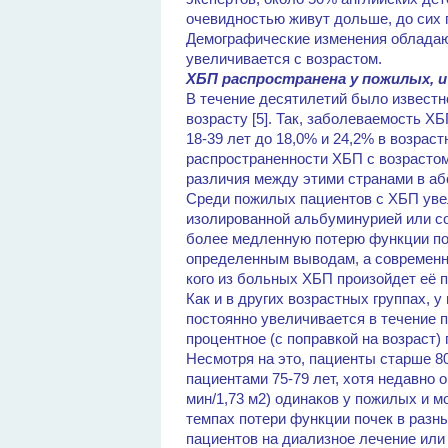
очевидностью живут дольше, до сих 
Демографические изменения обладаю
увеличивается с возрастом.
ХБП распространена у пожилых, и
В течение десятилетий было известн
возрасту [5]. Так, заболеваемость Х
18-39 лет до 18,0% и 24,2% в возраст
распространенности ХБП с возрастом
различия между этими странами в а
Среди пожилых пациентов с ХБП уве
изолированной альбуминурией или со
более медленную потерю функции по
определенным выводам, а современны
кого из больных ХБП произойдет её пр
Как и в других возрастных группах,
постоянно увеличивается в течение п
процентное (с поправкой на возраст)
Несмотря на это, пациенты старше 8
пациентами 75-79 лет, хотя недавно 
мин/1,73 м2) одинаков у пожилых и 
темпах потери функции почек в разн
пациентов на диализное лечение или 