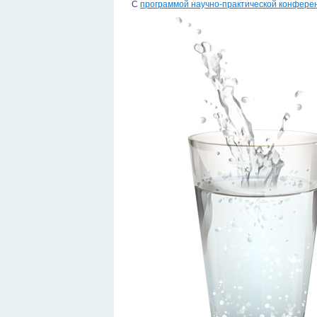
С
программой н
аучно-практической конферен