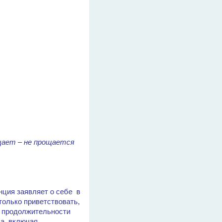
ощает – не прощается
нция заявляет о себе в
только приветствовать,
й продолжительности
ва, включая