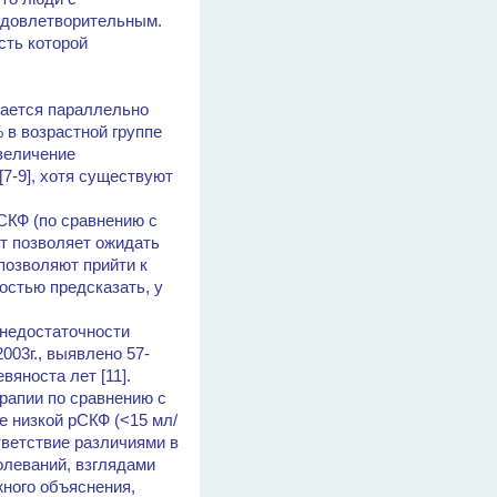
 удовлетворительным.
сть которой
жается параллельно
 в возрастной группе
увеличение
7-9], хотя существуют
СКФ (по сравнению с
кт позволяет ожидать
позволяют прийти к
остью предсказать, у
 недостаточности
003г., выявлено 57-
яноста лет [11].
рапии по сравнению с
е низкой рСКФ (<15 мл/
тветствие различиями в
олеваний, взглядами
жного объяснения,