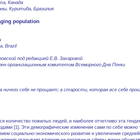
та, Канада
ны, Куритиба, Бразилия
aging population
a
a, Brazil
ловской под редакцией Е.В. Захаровой
брен организационным комитетом Всемирного Дня Почки
 ничего себе не прощает; а старости, которая все себе пр
ся количество пожилых людей, и наиболее отчетливо эта тенде
одами [1]. Эти демографические изменения сами по себе можно 
вием социально-экономического развития и увеличения средне
населения оказывает влияние на различные сферы жизни общест