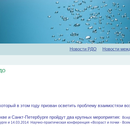
Новости РДО
Новости меж
Главная
Об обществе
Рекомендации
Конференц
РДО
 который в этом году призван осветить проблему взаимостязи в
скве и Санкт-Петербурге пройдут два крупных мероприятия:
Всер
урге и
14.03.2014 Научно-практическая конференция «Возраст и почки - Все