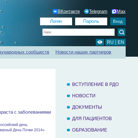
ВКонтакте
Telegram
Max
RU
EN
дународных сообществ
Новости наших партнеров
ии
Регистр ХБП
Отделения диализа
Контакты
ВСТУПЛЕНИЕ В РДО
НОВОСТИ
ДОКУМЕНТЫ
озраста с заболеваниями
ДЛЯ ПАЦИЕНТОВ
оссийский день
ОБРАЗОВАНИЕ
мирный День Почки 2014»