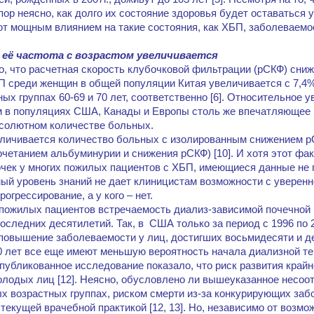
пор неясно, как долго их состояние здоровья будет оставаться
т мощным влиянием на такие состояния, как ХБП, заболеваемо
 её частота с возрастом увеличивается
о, что расчетная скорость клубочковой фильтрации (рСКФ) сни
БП среди женщин в общей популяции Китая увеличивается с 7,4%
ных группах 60-69 и 70 лет, соответственно [6]. Относительное 
 в популяциях США, Канады и Европы столь же впечатляющее [
бсолютном количестве больных.
личивается количество больных с изолированным снижением р
четанием альбуминурии и снижения рСКФ) [10]. И хотя этот фа
чек у многих пожилых пациентов с ХБП, имеющиеся данные не 
й уровень знаний не дает клиницистам возможности с уверенн
огрессирование, а у кого – нет.
 у пожилых пациентов встречаемость диализ-зависимой почечной
оследних десятилетий. Так, в США только за период с 1996 по 2
 повышение заболеваемости у лиц, достигших восьмидесяти и дев
0 лет все еще имеют меньшую вероятность начала диализной те
опубликованное исследование показало, что риск развития крайн
молодых лиц [12]. Неясно, обусловлено ли вышеуказанное несоо
ых возрастных группах, риском смерти из-за конкурирующих заб
текущей врачебной практикой [12, 13]. Но, независимо от возмо