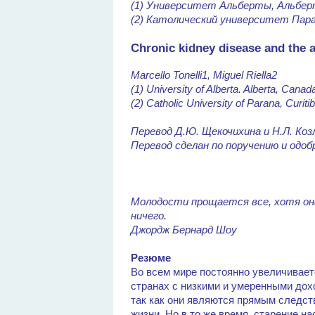
(1) Университет Альберты, Альбер
(2) Католический университет Пара
Chronic kidney disease and the 
Marcello Tonelli1, Miguel Riella2
(1) University of Alberta. Alberta, Canad
(2) Catholic University of Parana, Curitib
Перевод Д.Ю. Щекочихина и Н.Л. Коз
Перевод сделан по поручению и одо
Молодости прощается все, хотя она
ничего.
Джордж Бернард Шоу
Резюме
Во всем мире постоянно увеличивает
странах с низкими и умеренными дох
так как они являются прямым следст
жизни. Но в то же время, старение 