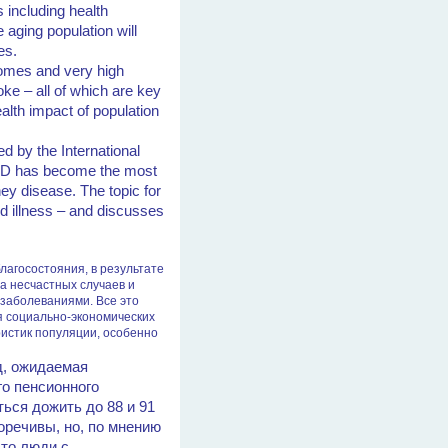
s including health
 aging population will
es.
comes and very high
oke – all of which are key
ealth impact of population
d by the International
 WKD has become the most
ey disease. The topic for
nd illness – and discusses
агосостояния, в результате
а несчастных случаев и
 заболеваниями. Все это
я социально-экономических
ристик популяции, особенно
д, ожидаемая
го пенсионного
ться дожить до 88 и 91
оречивы, но, по мнению
что люди с