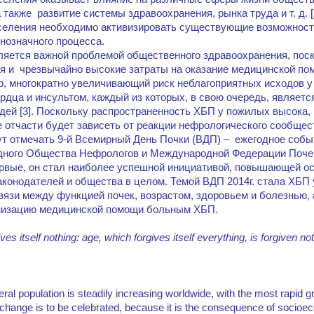
также развитие системы здравоохранения, рынка труда и т. д. [2
аселения необходимо активизировать существующие возможност
нозначного процесса.
ляется важной проблемой общественного здравоохранения, поск
ья и чрезвычайно высокие затраты на оказание медицинской п
, многократно увеличивающий риск неблагоприятных исходов у
рдца и инсультом, каждый из которых, в свою очередь, являетс
ей [3]. Поскольку распространенность ХБП у пожилых высока,
 отчасти будет зависеть от реакции нефрологического сообщес
дут отмечать 9-й Всемирный День Почки (ВДП) – ежегодное соб
дного Общества Нефрологов и Международной Федерации Поче
первые, он стал наиболее успешной инициативой, повышающей о
аконодателей и общества в целом. Темой ВДП 2014г. стала ХБП 
язи между функцией почек, возрастом, здоровьем и болезнью,
анизацию медицинской помощи больным ХБП.
ves itself nothing: age, which forgives itself everything, is forgiven no
eral population is steadily increasing worldwide, with the most rapid g
 change is to be celebrated, because it is the consequence of soci