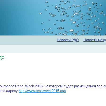
Новости РДО
Новости меж
Главная
Об обществе
Рекомендации
Конференц
РДО
онгресса Renal Week 2015, на котором будет размещаться все 
н по адресу
http://www.renalweek2015.org/