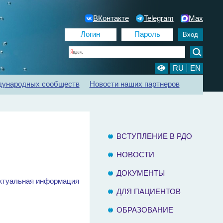
ВКонтакте
Telegram
Max
RU
EN
дународных сообществ
Новости наших партнеров
ии
Регистр ХБП
Отделения диализа
Контакты
ВСТУПЛЕНИЕ В РДО
НОВОСТИ
ДОКУМЕНТЫ
актуальная информация
ДЛЯ ПАЦИЕНТОВ
ОБРАЗОВАНИЕ