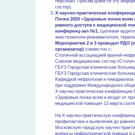
персонал. Просим довести эту инфо
сестер).
X научно-практическая конференц
Почки 2020 «Здоровые почки всем 
равного доступа к медицинской п
конференц-зал №1,
(целевая аудито
анестезиологи-реаниматологи, терапе
Мероприятия 2 и 3 проводит РДО (
организатор)
совместно с:
Столичной ассоциацией врачей-нефр
Союзом медицинских сестер «Столич
ГБУЗ Городская клиническая больниц
ГБУЗ Городская клиническая больни
Кафедрой нефрологии и гемодиали
при поддержке Международного обще
X научно-практическая конференция
«Здоровые почки всем и везде: от пр
медицинской помощи» 13 марта соотв
На X научно-практическую конференц
профилактики и выявления до равног
Московскую городскую научно-практ
вопросы нефрологической помощи в с